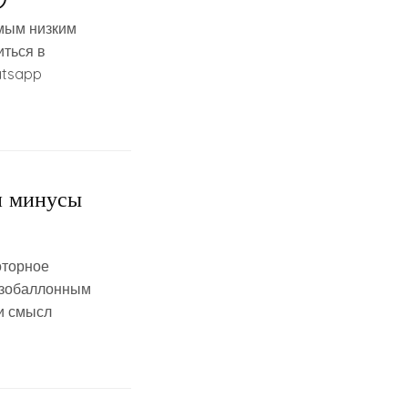
амым низким
иться в
atsapp
и минусы
оторное
газобаллонным
и смысл