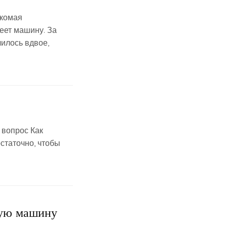
акомая
еет машину. За
илось вдвое,
а вопрос Как
остаточно, чтобы
ную машину