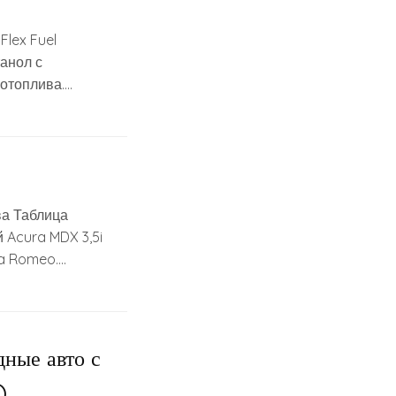
lex Fuel
анол с
иотоплива….
ва Таблица
 Acura MDX 3,5i
fa Romeo….
дные авто с
)