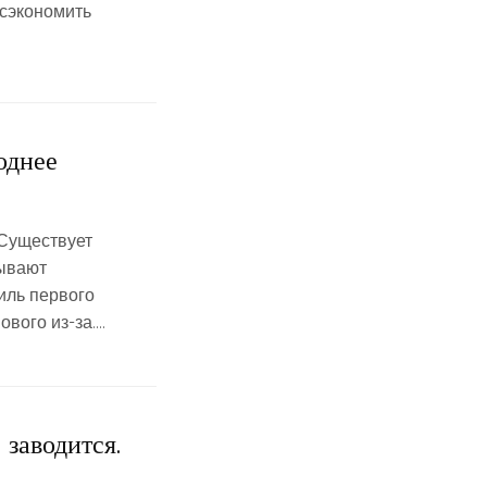
 сэкономить
однее
 Существует
зывают
иль первого
ового из-за….
 заводится.