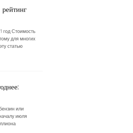
 рейтинг
1 год Стоимость
тому для многих
эту статью
однее:
бензин или
 началу июля
иллиона