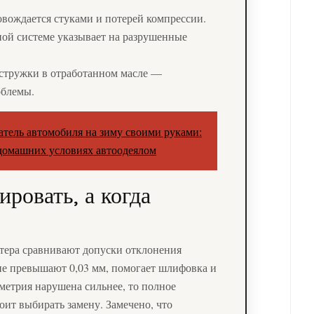
ождается стуками и потерей компрессии.
ной системе указывает на разрушенные
стружки в отработанном масле —
облемы.
атель автомобиля на зиму своими руками:
домашних условиях автоодеялом
ировать, а когда
тера сравнивают допуски отклонения
не превышают 0,03 мм, помогает шлифовка и
метрия нарушена сильнее, то полное
тоит выбирать замену. Замечено, что