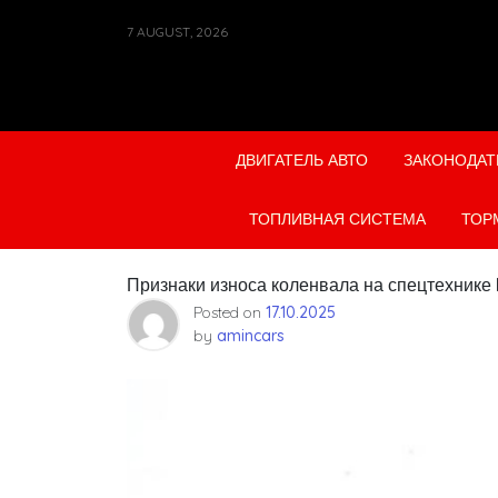
Skip
7 AUGUST, 2026
to
content
ДВИГАТЕЛЬ АВТО
ЗАКОНОДАТ
ТОПЛИВНАЯ СИСТЕМА
ТОР
Признаки износа коленвала на спецтехнике 
Posted on
17.10.2025
by
amincars