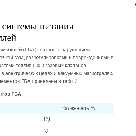
 системы питания
илей
омобилей (ГБА) связаны с нарушением
течкой газа, разрегулировками и повреждениями в
остями топливных и газовых клапанов,
в электрических цепях и вакуумных магистралях.
ементов ГБА приведены в табл. 2.
нтов ГБА
Надежность, %
12,1
3,0