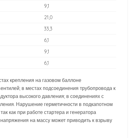
9,1
21,0
33,3
6,1
9,1
6,1
стах крепления на газовом баллоне
вентилей; в местах подсоединения трубопровода к
едуктора высокого давления; в соединениях с
вления. Нарушение герметичности в подкапотном
так как при работе стартера и генератора
 напряжения на массу может приводить к взрыву