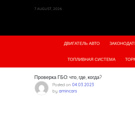
Skip
7 AUGUST, 2026
to
content
ДВИГАТЕЛЬ АВТО
ЗАКОНОДАТ
ТОПЛИВНАЯ СИСТЕМА
ТОР
Проверка ГБО: что, где, когда?
Posted on
04.03.2023
by
amincars