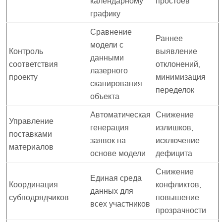
календарному
простоев
графику
Сравнение
Раннее
модели с
Контроль
выявление
данными
соответствия
отклонений,
лазерного
проекту
минимизация
сканирования
переделок
объекта
Автоматическая
Снижение
Управление
генерация
излишков,
поставками
заявок на
исключение
материалов
основе модели
дефицита
Снижение
Единая среда
Координация
конфликтов,
данных для
субподрядчиков
повышение
всех участников
прозрачности