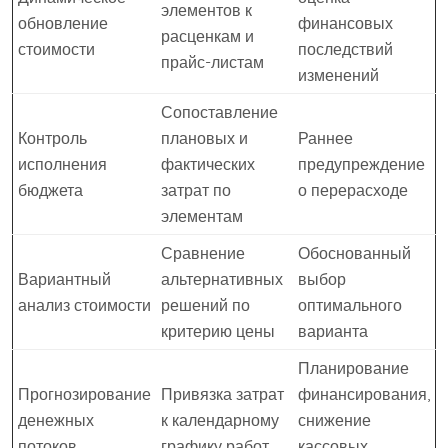
элементов к
обновление
финансовых
расценкам и
стоимости
последствий
прайс-листам
изменений
Сопоставление
Контроль
плановых и
Раннее
исполнения
фактических
предупреждение
бюджета
затрат по
о перерасходе
элементам
Сравнение
Обоснованный
Вариантный
альтернативных
выбор
анализ стоимости
решений по
оптимального
критерию цены
варианта
Планирование
Прогнозирование
Привязка затрат
финансирования,
денежных
к календарному
снижение
потоков
графику работ
кассовых