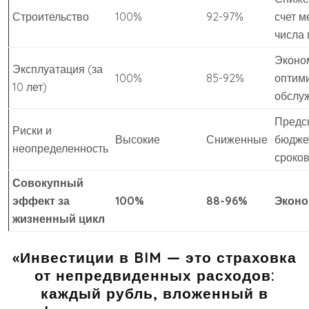
Строительство
100%
92-97%
счет 
числа 
Эконо
Эксплуатация (за
100%
85-92%
оптим
10 лет)
обслу
Предс
Риски и
Высокие
Сниженные
бюдже
неопределенность
сроко
Совокупный
эффект за
100%
88-96%
Эконо
жизненный цикл
«Инвестиции в BIM — это страховка
от непредвиденных расходов:
каждый рубль, вложенный в