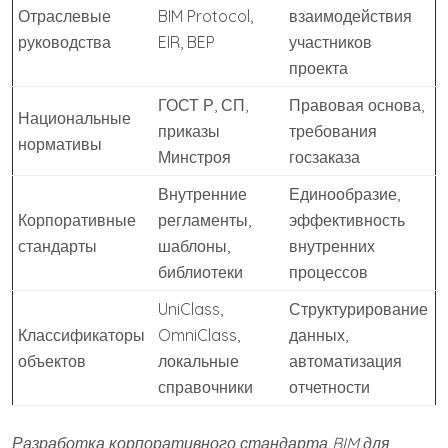
Отраслевые
BIM Protocol,
взаимодействия
руководства
EIR, BEP
участников
проекта
ГОСТ Р, СП,
Правовая основа,
Национальные
приказы
требования
нормативы
Минстроя
госзаказа
Внутренние
Единообразие,
Корпоративные
регламенты,
эффективность
стандарты
шаблоны,
внутренних
библиотеки
процессов
UniClass,
Структурирование
Классификаторы
OmniClass,
данных,
объектов
локальные
автоматизация
справочники
отчетности
Разработка корпоративного стандарта BIM для