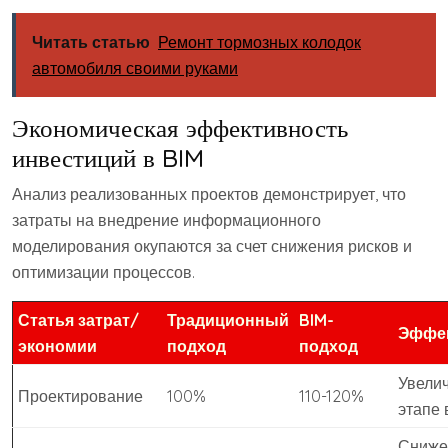
Читать статью
Ремонт тормозных колодок
автомобиля своими руками
Экономическая эффективность
инвестиций в BIM
Анализ реализованных проектов демонстрирует, что
затраты на внедрение информационного
моделирования окупаются за счет снижения рисков и
оптимизации процессов.
Статья затрат/
Традиционный
BIM-
Эффе
экономии
подход
подход
Увели
Проектирование
100%
110-120%
этапе
Сниже