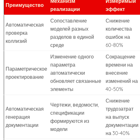
Механизм
Измеримый
Преимущество
реализации
эффект
Сопоставление
Снижение
Автоматическая
моделей разных
количества
проверка
разделов в единой
ошибок на
коллизий
среде
60-80%
Изменение одного
Сокращение
параметра
времени на
Параметрическое
автоматически
внесение
проектирование
обновляет связанные
изменений на
элементы
40-50%
Снижение
Чертежи, ведомости,
Автоматическая
трудозатрат
спецификации
генерация
на выпуск
формируются из
документации
документации
модели
на 30-40%