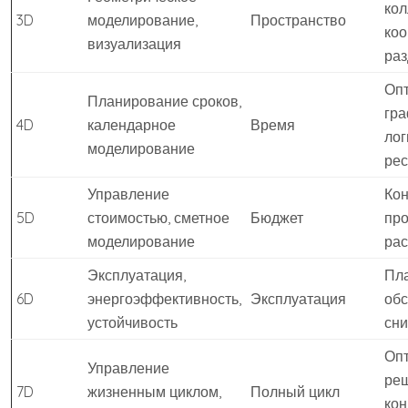
кол
3D
моделирование,
Пространство
ко
визуализация
раз
Оп
Планирование сроков,
гра
4D
календарное
Время
лог
моделирование
рес
Управление
Кон
5D
стоимостью, сметное
Бюджет
про
моделирование
ра
Эксплуатация,
Пл
6D
энергоэффективность,
Эксплуатация
обс
устойчивость
сни
Оп
Управление
ре
7D
жизненным циклом,
Полный цикл
кон