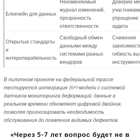
Неизменяемый
Доверие м
журнал изменений,
участниками
Блокчейн для данных
прозрачность
упрощение
ответственности
аудита
Свободный обмен
Снижение
Открытые стандарты
данными между
зависимост
и
системами разных
гибкость в
интероперабельность
вендоров
инструмент
В пилотном проекте на федеральной трассе
тестируется интеграция BIM-модели с системой
датчиков мониторинга деформаций: данные в
реальном времени обновляют цифровой двойник,
позволяя прогнозировать необходимость
обслуживания до появления видимых дефектов.
«Через 5-7 лет вопрос будет не в