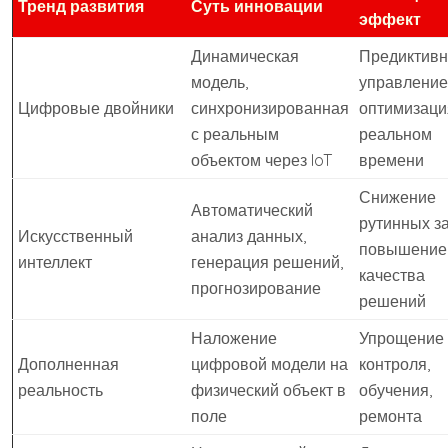
Тренд развития
Суть инновации
эффект
Динамическая
Предиктив
модель,
управление
Цифровые двойники
синхронизированная
оптимизаци
с реальным
реальном
объектом через IoT
времени
Снижение
Автоматический
рутинных за
Искусственный
анализ данных,
повышение
интеллект
генерация решений,
качества
прогнозирование
решений
Наложение
Упрощение
Дополненная
цифровой модели на
контроля,
реальность
физический объект в
обучения,
поле
ремонта