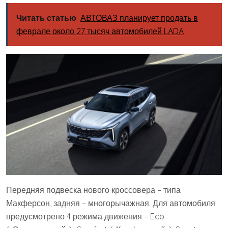
Читать статью
АВТОВАЗ планирует продать в
феврале около 27 тысяч автомобилей LADA
Передняя подвеска нового кроссовера – типа
Макферсон, задняя – многорычажная. Для автомобиля
предусмотрено 4 режима движения – Eco