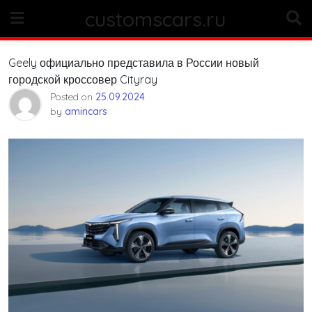
Skip
customscars.ru
to
content
Geely официально представила в России новый
городской кроссовер Cityray
Posted on
25.09.2024
by
amincars