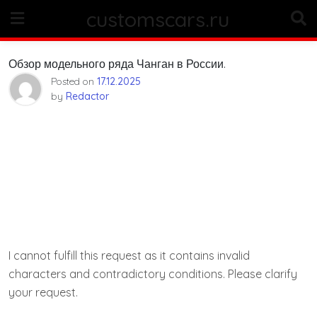
Skip
customscars.ru
to
content
Обзор модельного ряда Чанган в России.
Posted on
17.12.2025
by
Redactor
I cannot fulfill this request as it contains invalid
characters and contradictory conditions. Please clarify
your request.