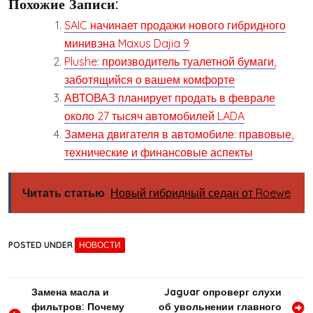
Похожие Записи:
SAIC начинает продажи нового гибридного
минивэна Maxus Dajia 9
Plushe: производитель туалетной бумаги,
заботящийся о вашем комфорте
АВТОВАЗ планирует продать в феврале
около 27 тысяч автомобилей LADA
Замена двигателя в автомобиле: правовые,
технические и финансовые аспекты
Читать статью
Новый гибридный седан от Roewe
POSTED UNDER
НОВОСТИ
Навигация
Замена масла и
Jaguar опроверг слухи
фильтров: Почему
об увольнении главного