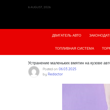
Skip
6 AUGUST, 2026
to
content
ДВИГАТЕЛЬ АВТО
ЗАКОНОДАТ
ТОПЛИВНАЯ СИСТЕМА
ТОР
Устранение маленьких вмятин на кузове ав
Posted on
06.03.2025
by
Redactor