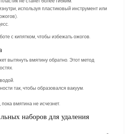
пластик не станет более гибким.
знутри, используя пластиковый инструмент или
ожогов).
есс.
оте с кипятком, чтобы избежать ожогов.
а
жет вытянуть вмятину обратно. Этот метод
остях.
водой.
ности так, чтобы образовался вакуум.
 пока вмятина не исчезнет.
льных наборов для удаления