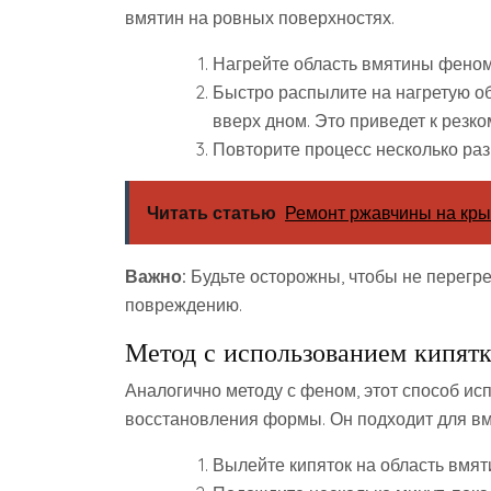
вмятин на ровных поверхностях.
Нагрейте область вмятины феном 
Быстро распылите на нагретую об
вверх дном. Это приведет к резк
Повторите процесс несколько раз,
Читать статью
Ремонт ржавчины на кр
Важно:
Будьте осторожны, чтобы не перегреть
повреждению.
Метод с использованием кипят
Аналогично методу с феном, этот способ ис
восстановления формы. Он подходит для вм
Вылейте кипяток на область вмят