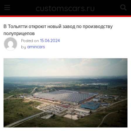
Skip
customscars.ru
to
content
В Тольятти откроют новый завод по производству
полуприцепов
Posted on
15.06.2024
by
amincars