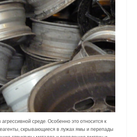
агрессивной среде. Особенно это относится к
реагенты, скрывающиеся в лужах ямы и перепады
рению структуры металла и появлению вмятин и