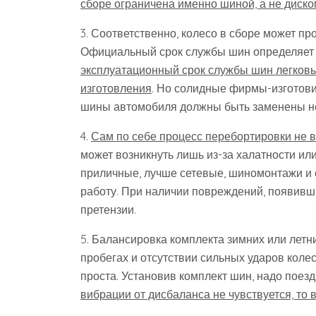
сборе ограничена именно шиной, а не диско
3. Соответственно, колесо в сборе может про
Официальный срок службы шин определяет р
эксплуатационный срок службы шин легковы
изготовления
. Но солидные фирмы-изготовит
шины автомобиля должны быть заменены не 
4.
Сам по себе процесс перебортировки не в
может возникнуть лишь из-за халатности ил
приличные, лучше сетевые, шиномонтажи и о
работу. При наличии повреждений, появивш
претензии.
5. Балансировка комплекта зимних или летн
пробегах и отсутствии сильных ударов коле
проста. Установив комплект шин, надо поез
вибрации от дисбаланса не чувствуется, то