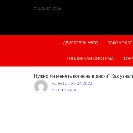
Skip
7 AUGUST, 2026
to
content
ДВИГАТЕЛЬ АВТО
ЗАКОНОДАТ
ТОПЛИВНАЯ СИСТЕМА
ТОР
Нужно ли менять колесные диски? Как узнать
Posted on
28.04.2023
by
amincars