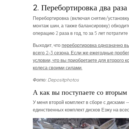
2. Перебортировка два раза 
Перебортировка (включая снятие/установку 
монтаж шин, а также балансировку) обходит
операцию 2 раза в год, то за 5 лет потратите
Выходит, что
перебортировка однозначно вы
всего 2–3 сезона. Если же ежегодные пробе
условии, что вы приобретаете для второго 
колеса своими силами.
Фото: Depositphotos
А как вы поступаете со вторы
У меня второй комплект в сборе с дисками
единственных комплект дисков Езжу на все