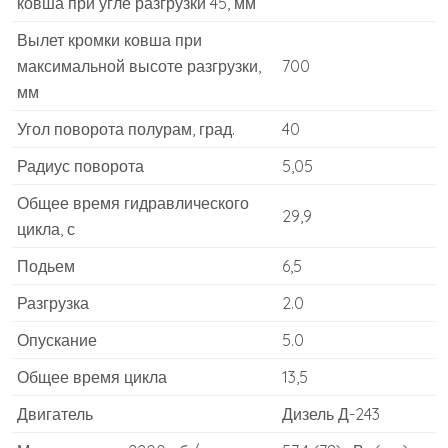
ковша при угле разгрузки 45, мм
Вылет кромки ковша при
максимальной высоте разгрузки,
700
мм
Угол поворота полурам, град.
40
Радиус поворота
5,05
Общее время гидравлического
29,9
цикла, с
Подьем
6,5
Разгрузка
2.0
Опускание
5.0
Общее время цикла
13,5
Двигатель
Дизель Д-243