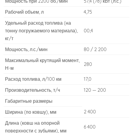
Мощность при 2200 об./мин
57,4 (78) кВт (л.с.)
Рабочий объем, л
4,75
Удельный расход топлива (на
тонну погружаемого материала),
00,4
кг/т
Мощность, л.с./мин
80 / 2 200
Максимальный крутящий момент,
280
Н-м
Расход топлива, л/100 км
17,0
Производительность, т/ч
120 — 200
Габаритные размеры
2 400
Ширина (по ковшу), мм
Длина (ковш на опорной
6 400
поверхности с зубьями), мм