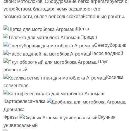
своих мотоблоков. Оборудование легко агрегатируется с
устройством, благодаря чему расширяет его
возможности, облегчает сельскохозяйственные работы.
Щетка
Прицеп
Снегоуборщик
Насос водяной
Плуг
оборотный
Косилка
сегментная
Картофелесажалка
Дробилка
Фрезы
Окучник
универсальный