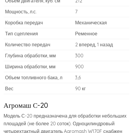
Объем двигателя, куб. см
212
Мощность, л.с.
7
Коробка передач
Механическая
Тип сцепления
Ременное
Количество передач
2 вперед, 1 назад
Глубина обработки, мм
300
Ширина обработки, мм
900
Объем топливного бака, л
3,6
Вес
90 кг
Агромаш С-20
Модель С-20 предназначена для обработки небольших
площадей (не более 20 соток). Одноцилиндровый
четырехтактный двигатель Agromash W170F снабжен