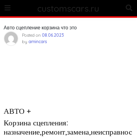
Skip
customscars.ru
to
content
Авто сцепление корзина что это
Posted on
08.06.2023
by
amincars
АВТО +
Корзина сцепления:
назначение,ремонт,замена,неисправнос