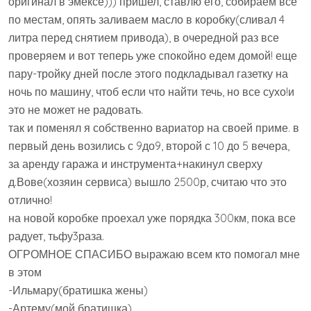
оригинал в эмексе))) пришел, ставлю его, собираем все
по местам, опять заливаем масло в коробку(сливал 4
литра перед снятием привода), в очередной раз все
проверяем и вот теперь уже спокойно едем домой! еще
пару-тройку дней после этого подкладывал газетку на
ночь по машину, чтоб если что найти течь, но все сухо!и
это не может не радовать.
так и поменял я собственно вариатор на своей приме. в
первый день возились с 9до9, второй с 10 до 5 вечера,
за аренду гаража и инструмента+накинул сверху
д.Вове(хозяин сервиса) вышло 2500р, считаю что это
отлично!
на новой коробке проехал уже порядка 300км, пока все
радует, тьфу3раза.
ОГРОМНОЕ СПАСИБО выражаю всем кто помогал мне
в этом
-Ильмару(братишка жены)
-Артему(мой братишка)