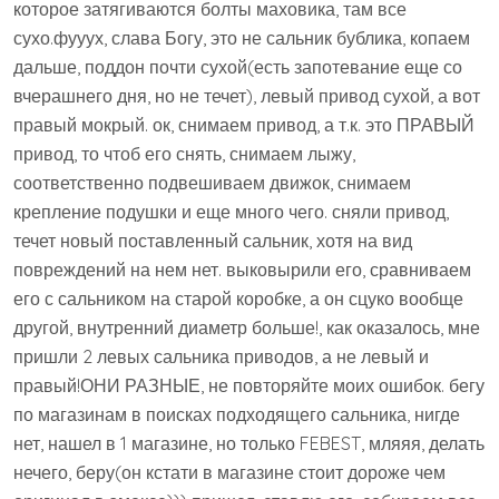
которое затягиваются болты маховика, там все
сухо.фууух, слава Богу, это не сальник бублика, копаем
дальше, поддон почти сухой(есть запотевание еще со
вчерашнего дня, но не течет), левый привод сухой, а вот
правый мокрый. ок, снимаем привод, а т.к. это ПРАВЫЙ
привод, то чтоб его снять, снимаем лыжу,
соответственно подвешиваем движок, снимаем
крепление подушки и еще много чего. сняли привод,
течет новый поставленный сальник, хотя на вид
повреждений на нем нет. выковырили его, сравниваем
его с сальником на старой коробке, а он сцуко вообще
другой, внутренний диаметр больше!, как оказалось, мне
пришли 2 левых сальника приводов, а не левый и
правый!ОНИ РАЗНЫЕ, не повторяйте моих ошибок. бегу
по магазинам в поисках подходящего сальника, нигде
нет, нашел в 1 магазине, но только FEBEST, мляяя, делать
нечего, беру(он кстати в магазине стоит дороже чем