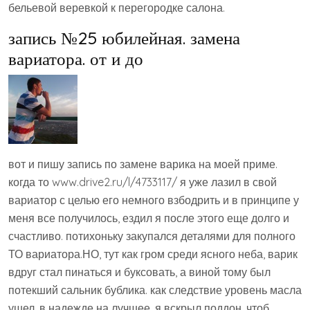
бельевой веревкой к перегородке салона.
запись №25 юбилейная. замена
вариатора. от и до
вот и пишу запись по замене варика на моей приме.
когда то www.drive2.ru/l/4733117/ я уже лазил в свой
вариатор с целью его немного взбодрить и в принципе у
меня все получилось, ездил я после этого еще долго и
счастливо. потихоньку закупался деталями для полного
ТО вариатора.НО, тут как гром среди ясного неба, варик
вдруг стал пинаться и буксовать, а виной тому был
потекший сальник бублика. как следствие уровень масла
ушел. в надежде на лучшее, я вскрыл поддон, чтоб