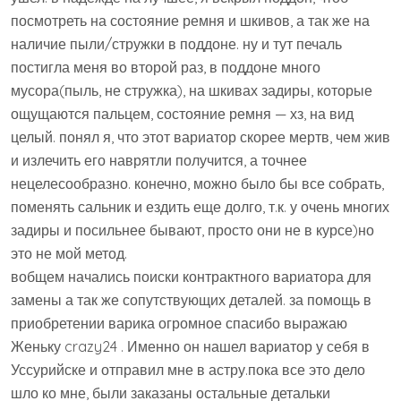
посмотреть на состояние ремня и шкивов, а так же на
наличие пыли/стружки в поддоне. ну и тут печаль
постигла меня во второй раз, в поддоне много
мусора(пыль, не стружка), на шкивах задиры, которые
ощущаются пальцем, состояние ремня — хз, на вид
целый. понял я, что этот вариатор скорее мертв, чем жив
и излечить его наврятли получится, а точнее
нецелесообразно. конечно, можно было бы все собрать,
поменять сальник и ездить еще долго, т.к. у очень многих
задиры и посильнее бывают, просто они не в курсе)но
это не мой метод.
вобщем начались поиски контрактного вариатора для
замены а так же сопутствующих деталей. за помощь в
приобретении варика огромное спасибо выражаю
Женьку crazy24 . Именно он нашел вариатор у себя в
Уссурийске и отправил мне в астру.пока все это дело
шло ко мне, были заказаны остальные детальки