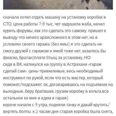
сначала хотел отдать машину на установку коробки в
СТО, цена работы 7-8 тыс, чет задушила жаба, начал
курить форумы, как это сделать это самому. пришел к
выводу что ничего архисложного в этом нет, но в
условиях своего гаража (без ямы) я это сделать не
смогу.друзей с гаражом и ямой тоже нет, казалось бы
фиаско, братан)плати 8тыщ за установку, НО
сидя в ВК, наткнулся на группу в Астрахани «гараж
сделай сам». цены приемлемые, весь необходимый
инструмент по рукой, если что есть мастер, который
поможет/подскажет. ок, договариваюсь на подъемник на
выходные, беру братишек, грузим коробку в кольта,все
остальное ко мне и едем в гараж)
короче начали с 9 утра, подняли тачку и давай крутить/
вертеть болты. к 2 часам дня старая коробка была снята,