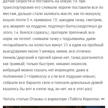
датчик скорости и поставить на новую, т.к. при
транспортировке его сломали. короче поставили все по
местам, дальше стали заливать масло, как по мануалу,
вошло почти 8 л, примерно 7,8, заводим тачку, смотрим,
ага, мокреет на поддоне, подтянул болты(недотянул до
этого, т.к. боялся сорвать), протерли тряпочкой, все
норм, не потеет. снимаем тачку с подъемника, даем
потарабанить на холостых минут 20 и едем на пробный
выезд)время около 9 вечера. иииии, все отлично,
пинков/дерганий и прочей хрени нет, тачка разгоняется
как трамвай, только быстрее, никаких нюансов,
вибраций можно сказать нет впринципе, даже в
положении D+тормоз(ну а х.ли все подушки новые),
собрали все барахло свое и поехали довольные домой.
казалось бы вот и хэппи энд, ан нет, не в этот раз)
Читать статью Отзывы о вариаторе «Тойота Королла» 🦈