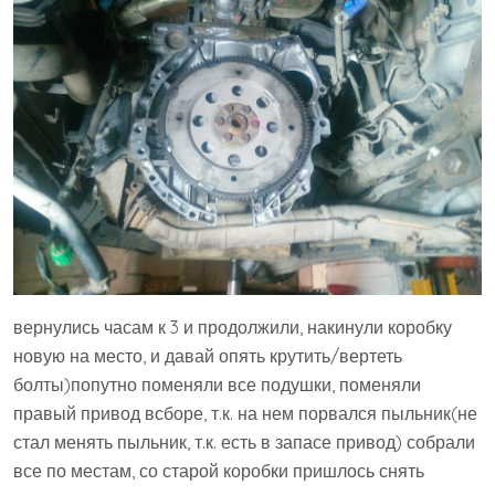
вернулись часам к 3 и продолжили, накинули коробку
новую на место, и давай опять крутить/вертеть
болты)попутно поменяли все подушки, поменяли
правый привод всборе, т.к. на нем порвался пыльник(не
стал менять пыльник, т.к. есть в запасе привод) собрали
все по местам, со старой коробки пришлось снять