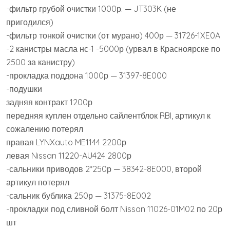
-фильтр грубой очистки 1000р. — JT303K (не
пригодился)
-фильтр тонкой очистки (от мурано) 400р — 31726-1XE0A
-2 канистры масла нс-1 -5000р (урвал в Красноярске по
2500 за канистру)
-прокладка поддона 1000р — 31397-8E000
-подушки
задняя контракт 1200р
передняя куплен отдельно сайлентблок RBI, артикул к
сожалению потерял
правая LYNXauto ME1144 2200р
левая Nissan 11220-AU424 2800р
-сальники приводов 2*250р — 38342-8E000, второй
артикул потерял
-сальник бублика 250р — 31375-8E002
-прокладки под сливной болт Nissan 11026-01M02 по 20р
шт