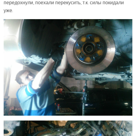
передохнули, поехали перекусить, т.к. силы покидали
уже.