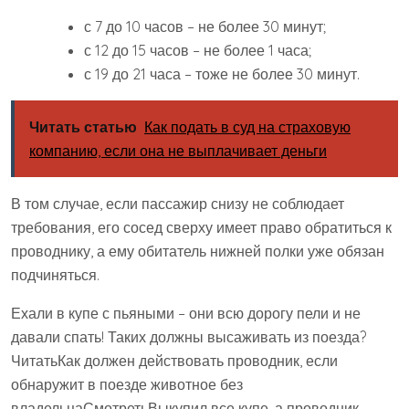
с 7 до 10 часов – не более 30 минут;
с 12 до 15 часов – не более 1 часа;
с 19 до 21 часа – тоже не более 30 минут.
Читать статью
Как подать в суд на страховую
компанию, если она не выплачивает деньги
В том случае, если пассажир снизу не соблюдает
требования, его сосед сверху имеет право обратиться к
проводнику, а ему обитатель нижней полки уже обязан
подчиняться.
Ехали в купе с пьяными – они всю дорогу пели и не
давали спать! Таких должны высаживать из поезда?
ЧитатьКак должен действовать проводник, если
обнаружит в поезде животное без
владельцаСмотретьВыкупил все купе, а проводник