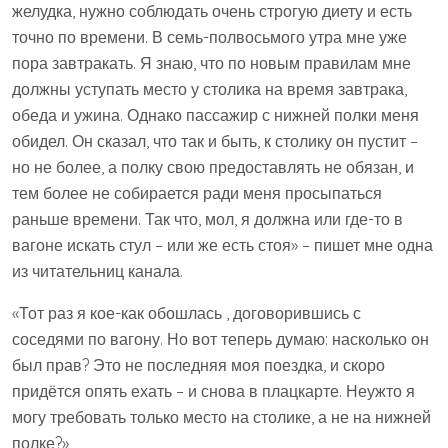
желудка, нужно соблюдать очень строгую диету и есть
точно по времени. В семь-полвосьмого утра мне уже
пора завтракать. Я знаю, что по новым правилам мне
должны уступать место у столика на время завтрака,
обеда и ужина. Однако пассажир с нижней полки меня
обидел. Он сказал, что так и быть, к столику он пустит –
но не более, а полку свою предоставлять не обязан, и
тем более не собирается ради меня просыпаться
раньше времени. Так что, мол, я должна или где-то в
вагоне искать стул – или же есть стоя» – пишет мне одна
из читательниц канала.
«Тот раз я кое-как обошлась , договорившись с
соседями по вагону. Но вот теперь думаю: насколько он
был прав? Это не последняя моя поездка, и скоро
придётся опять ехать – и снова в плацкарте. Неужто я
могу требовать только место на столике, а не на нижней
полке?»