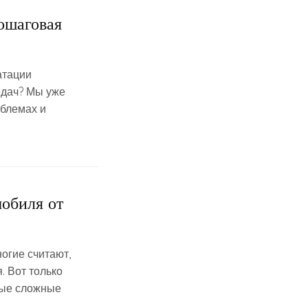
ошаговая
атации
едач? Мы уже
облемах и
обиля от
огие считают,
. Вот только
мые сложные