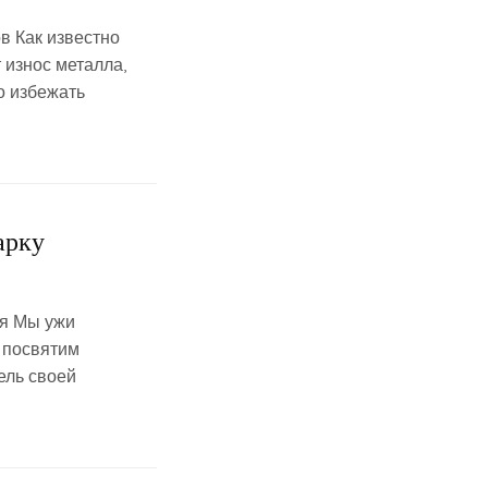
в Как известно
 износ металла,
о избежать
арку
ля Мы ужи
 посвятим
ель своей