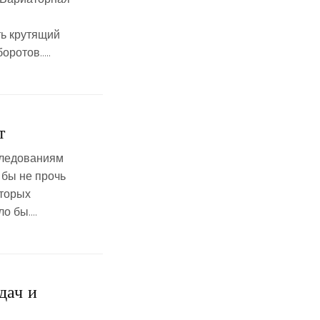
ть крутящий
оротов…..
т
следованиям
 бы не прочь
оторых
ло бы….
дач и