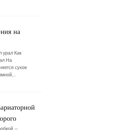
ения на
л урал Как
рал На
няется сухое
имной,….
вариаторной
орого
робкой —