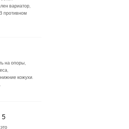
лен вариатор,
 В противном
ь на опоры,
еса,
 нижние кожухи.
.
 5
 это