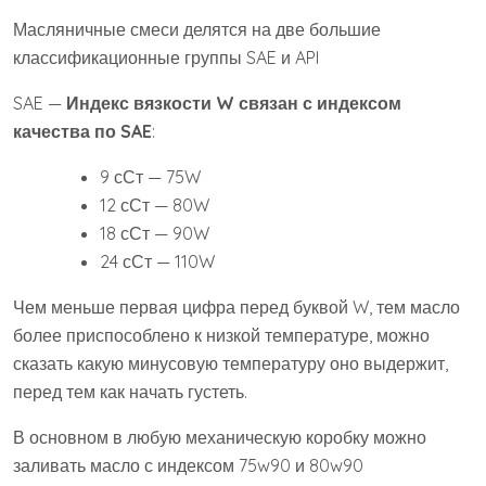
Масляничные смеси делятся на две большие
классификационные группы SAE и API
SAE —
Индекс вязкости W связан с индексом
качества по SAE
:
9 сСт — 75W
12 сСт — 80W
18 сСт — 90W
24 сСт — 110W
Чем меньше первая цифра перед буквой W, тем масло
более приспособлено к низкой температуре, можно
сказать какую минусовую температуру оно выдержит,
перед тем как начать густеть.
В основном в любую механическую коробку можно
заливать масло с индексом 75w90 и 80w90