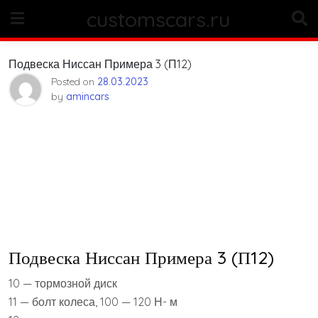
Skip
customscars.ru
to
content
Подвеска Ниссан Примера 3 (П12)
Posted on
28.03.2023
by
amincars
Подвеска Ниссан Примера 3 (П12)
10 — тормозной диск
11 — болт колеса, 100 — 120 Н- м