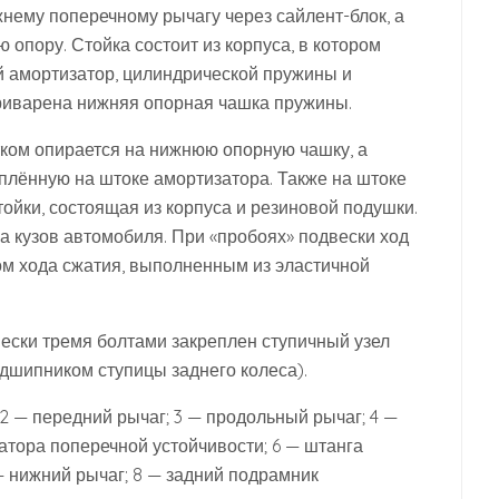
жнему поперечному рычагу через сайлент-блок, а
 опору. Стойка состоит из корпуса, в котором
й амортизатор, цилиндрической пружины и
приварена нижняя опорная чашка пружины.
ком опирается на нижнюю опорную чашку, а
плённую на штоке амортизатора. Также на штоке
ойки, состоящая из корпуса и резиновой подушки.
а кузов автомобиля. При «пробоях» подвески ход
м хода сжатия, выполненным из эластичной
ески тремя болтами закреплен ступичный узел
одшипником ступицы заднего колеса).
 2 — передний рычаг; 3 — продольный рычаг; 4 —
атора поперечной устойчивости; 6 — штанга
— нижний рычаг; 8 — задний подрамник