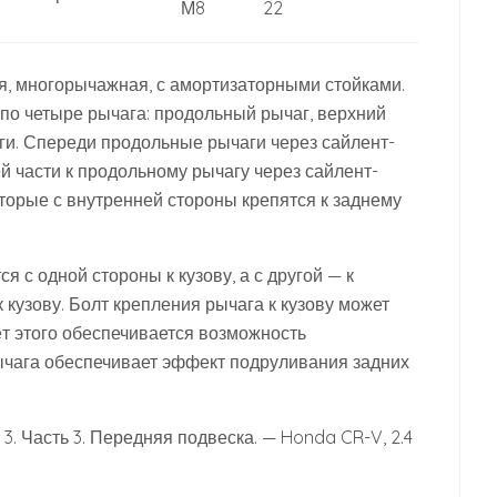
М8
22
, многорычажная, с амортизаторными стойками.
по четыре рычага: продольный рычаг, верхний
ги. Спереди продольные рычаги через сайлент-
ей части к продольному рычагу через сайлент-
оторые с внутренней стороны крепятся к заднему
я с одной стороны к кузову, а с другой — к
 кузову. Болт крепления рычага к кузову может
ёт этого обеспечивается возможность
ычага обеспечивает эффект подруливания задних
. Часть 3. Передняя подвеска. — Honda CR-V, 2.4