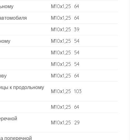
льному
М10х1,25
64
 автомобиля
М10х1,25
64
М10х1,25
39
ьному
М10х1,25
54
М10х1,25
54
М10х1,25
54
ову
М10х1,25
64
ицы к продольному
М10х1,25
103
М10х1,25
64
еречной
М10х1,25
29
ра поперечной