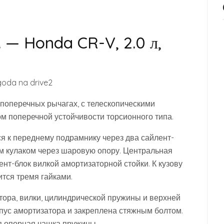
). — Honda CR-V, 2.0 л,
 поперечных рычагах, с телескопическими
м поперечной устойчивости торсионного типа.
я к переднему подрамнику через два сайлент-
ым кулаком через шаровую опору. Центральная
нт-блок вилкой амортизаторной стойки. К кузову
тся тремя гайками.
тора, вилки, цилиндрической пружины и верхней
пус амортизатора и закреплена стяжным болтом.
я опорная чашка пружины.