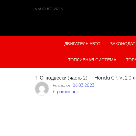
Skip
6 AUGUST, 2026
to
content
ДВИГАТЕЛЬ АВТО
ЗАКОНОДАТ
ТОПЛИВНАЯ СИСТЕМА
ТОР
Т. О. подвески (часть 2). — Honda CR-V, 2.0 
Posted on
06.03.2023
by
amincars