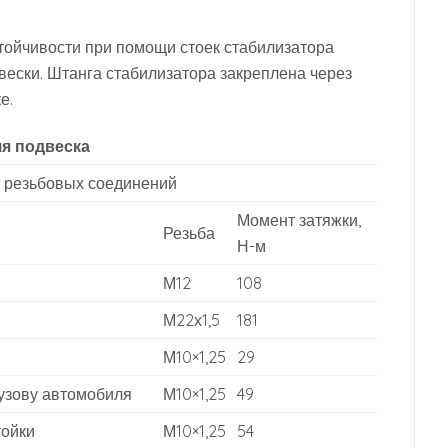
тойчивости при помощи стоек стабилизатора
ески. Штанга стабилизатора закреплена через
е.
я подвеска
 резьбовых соединений
Момент затяжки,
Резьба
Н-м
М12
108
М22х1,5
181
М10×1,25
29
кузову автомобиля
М10×1,25
49
тойки
М10×1,25
54