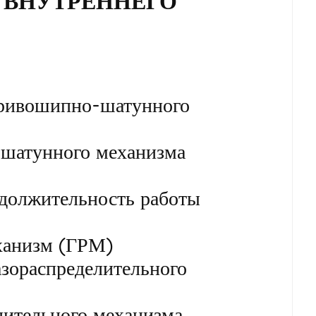
Ь ВНУТРЕННЕГО
кривошипно-шатунного
шатунного механизма
должительность работы
ханизм (ГРМ)
зораспределительного
лительного механизма