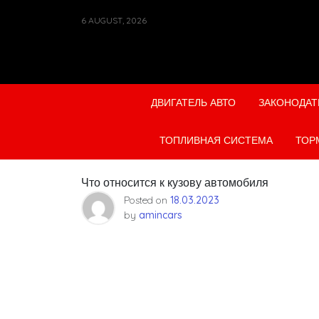
Skip
6 AUGUST, 2026
to
content
ДВИГАТЕЛЬ АВТО
ЗАКОНОДАТ
ТОПЛИВНАЯ СИСТЕМА
ТОР
Что относится к кузову автомобиля
Posted on
18.03.2023
by
amincars