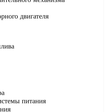
рного двигателя
плива
ра
истемы питания
ания