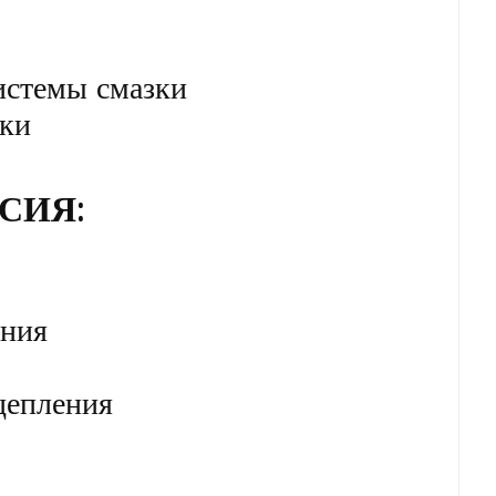
истемы смазки
зки
ССИЯ:
ения
цепления