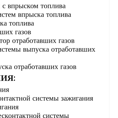
 с впрыском топлива
истем впрыска топлива
ка топлива
ших газов
тор отработавших газов
истемы выпуска отработавших
ска отработавших газов
ИЯ:
ния
онтактной системы зажигания
игания
есконтактной системы