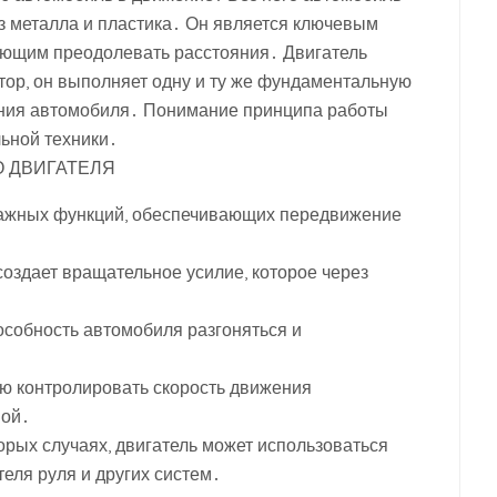
з металла и пластика․ Он является ключевым
яющим преодолевать расстояния․ Двигатель
тор, он выполняет одну и ту же фундаментальную
ния автомобиля․ Понимание принципа работы
льной техники․
 ДВИГАТЕЛЯ
важных функций, обеспечивающих передвижение
создает вращательное усилие, которое через
особность автомобиля разгоняться и
лю контролировать скорость движения
ной․
орых случаях, двигатель может использоваться
теля руля и других систем․