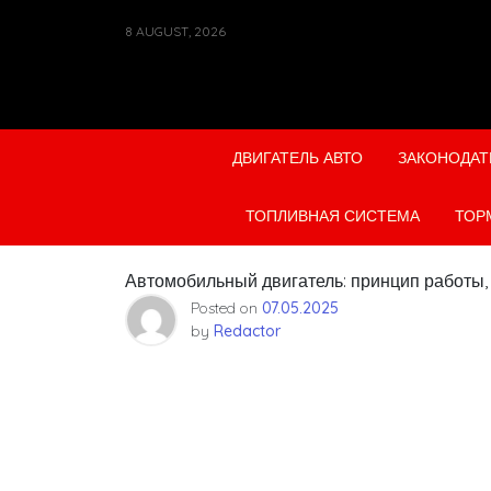
Skip
8 AUGUST, 2026
to
content
ДВИГАТЕЛЬ АВТО
ЗАКОНОДАТ
ТОПЛИВНАЯ СИСТЕМА
ТОР
Автомобильный двигатель: принцип работы,
Posted on
07.05.2025
by
Redactor