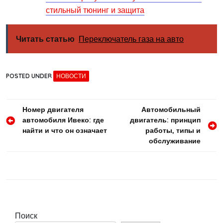
стильный тюнинг и защита
Читать статью
Переключатель газа на авто
POSTED UNDER
НОВОСТИ
Навигация
Номер двигателя
Автомобильный
автомобиля Ивеко: где
двигатель: принцип
по
найти и что он означает
работы, типы и
записям
обслуживание
Поиск