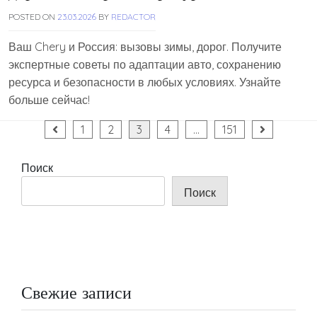
POSTED ON
23.03.2026
BY
REDACTOR
Ваш Chery и Россия: вызовы зимы, дорог. Получите
экспертные советы по адаптации авто, сохранению
ресурса и безопасности в любых условиях. Узнайте
больше сейчас!
Пагинация
1
2
3
4
…
151
записей
Поиск
Поиск
Свежие записи