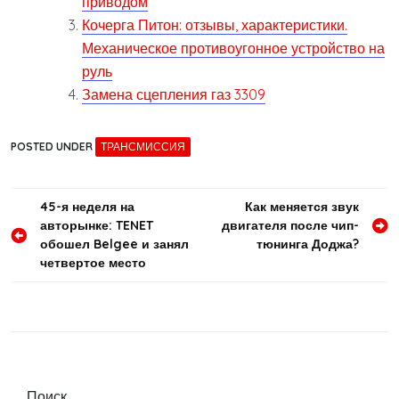
приводом
Кочерга Питон: отзывы, характеристики.
Механическое противоугонное устройство на
руль
Замена сцепления газ 3309
POSTED UNDER
ТРАНСМИССИЯ
Навигация
45-я неделя на
Как меняется звук
авторынке: TENET
двигателя после чип-
по
обошел Belgee и занял
тюнинга Доджа?
записям
четвертое место
Поиск