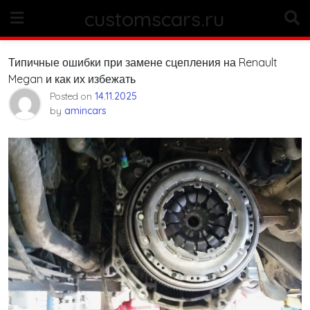
Skip
customscars.ru
to
content
Типичные ошибки при замене сцепления на Renault
Megan и как их избежать
Posted on
14.11.2025
by
amincars