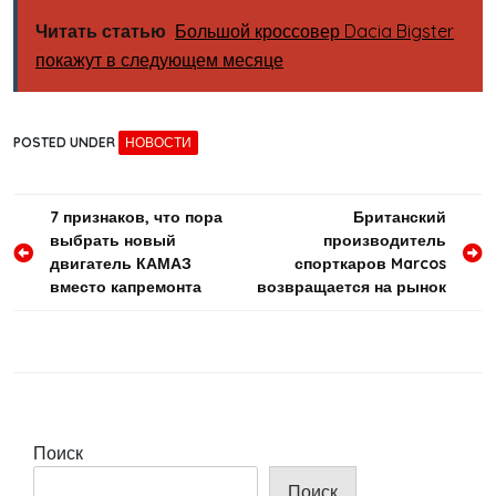
Читать статью
Большой кроссовер Dacia Bigster
покажут в следующем месяце
POSTED UNDER
НОВОСТИ
Навигация
7 признаков, что пора
Британский
выбрать новый
производитель
по
двигатель КАМАЗ
спорткаров Marcos
записям
вместо капремонта
возвращается на рынок
Поиск
Поиск