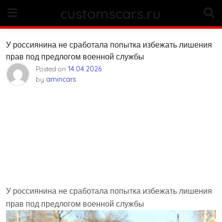
Skip
customscars.ru
to
content
У россиянина не сработала попытка избежать лишения
прав под предлогом военной службы
Posted on
14.04.2026
by
amincars
У россиянина не сработала попытка избежать лишения
прав под предлогом военной службы